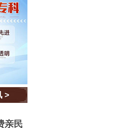
讯
>
费亲民