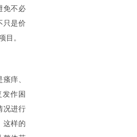
避免不必
不只是价
项目。
是瘙痒、
复发作困
情况进行
。这样的