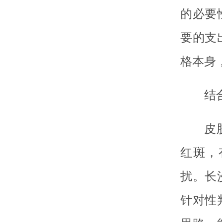
的必要
要的支
格本身
结
皮
红斑，
扰。长
针对性