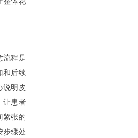
让整体花
意流程是
知和后续
心说明皮
，让患者
间紧张的
按步骤处