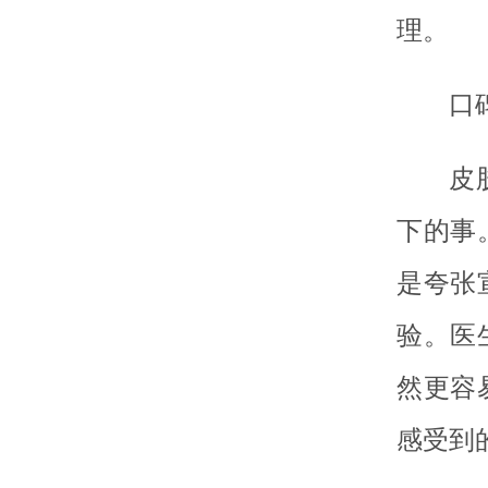
理。
口
皮
下的事
是夸张
验。医
然更容
感受到