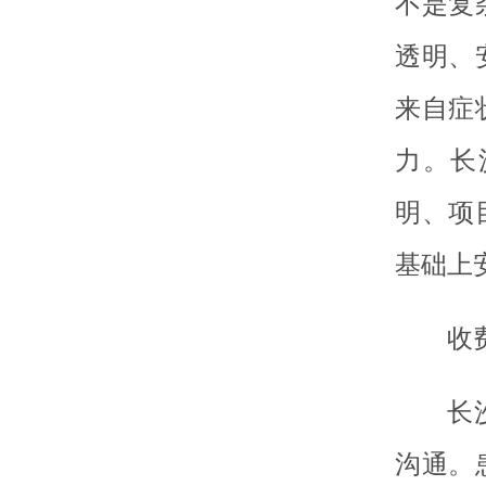
不是复
透明、
来自症
力。长
明、项
基础上
收
长
沟通。