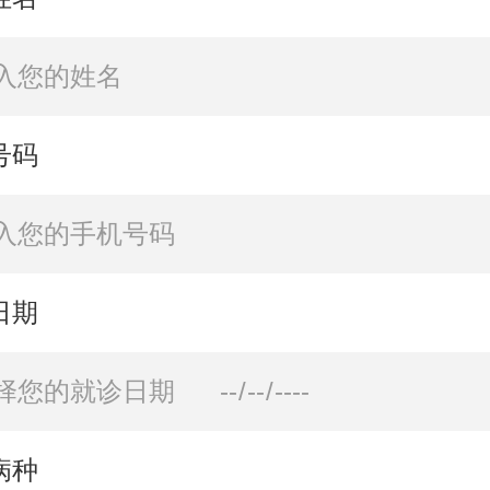
号码
日期
病种