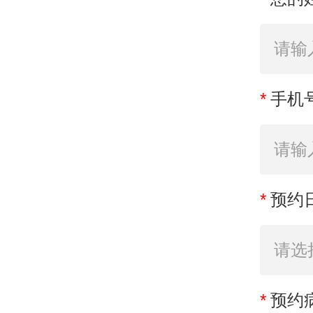
*
手机
*
预约
*
预约