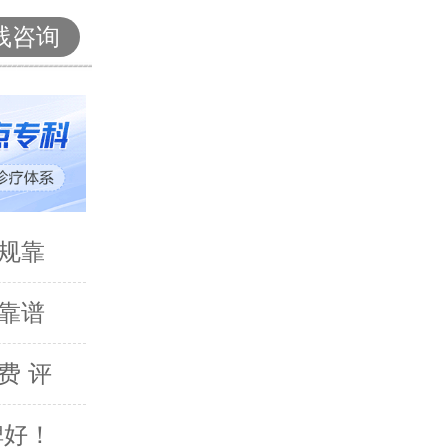
线咨询
规靠
靠谱
费 评
碑好！