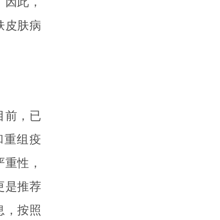
。因此，
肤皮肤病
目前，已
和重组疫
严重性，
更是推荐
息，按照