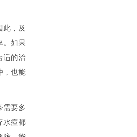
因此，及
率。如果
合适的治
种，也能
疹需要多
疗水痘都
预防，能