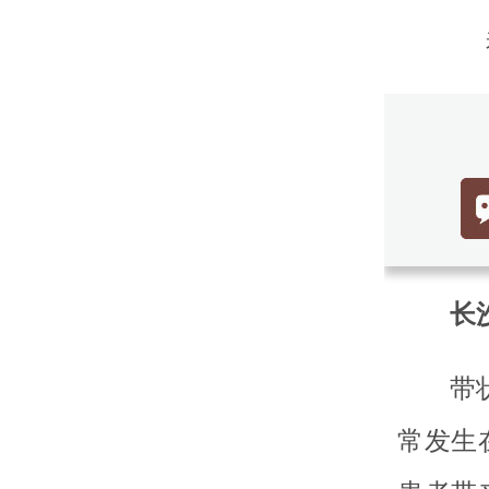
长沙
带
常发生