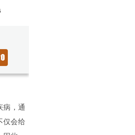
6
疾病，通
不仅会给