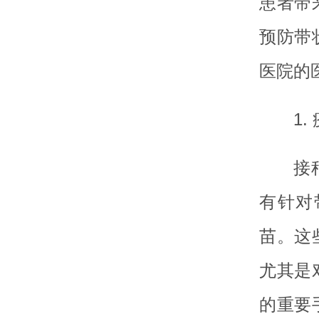
患者带
预防带
医院的
1.
接
有针对
苗。这
尤其是
的重要