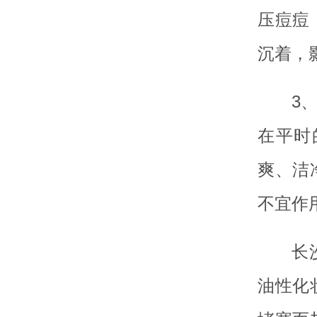
压痘痘
沉着，
3
在平时
爽、洁
不宜作
长
油性化