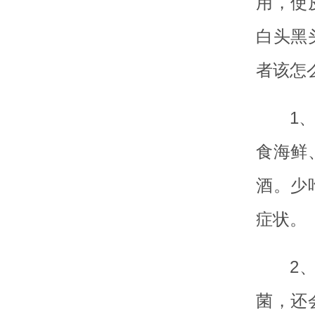
用，使
白头黑
者该怎
1
食海鲜
酒。少
症状。
2
菌，还