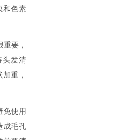
痕和色素
很重要，
持头发清
状加重，
避免使用
造成毛孔