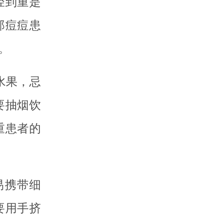
轻到重是
那痘痘患
。
水果，忌
要抽烟饮
重患者的
易携带细
要用手挤