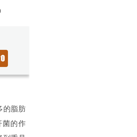
0
多的脂肪
杆菌的作