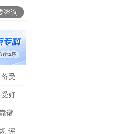
线咨询
 备受
备受好
靠谱
规 评