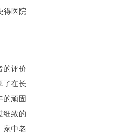
使得医院
者的评价
享了在长
年的顽固
过细致的
，家中老