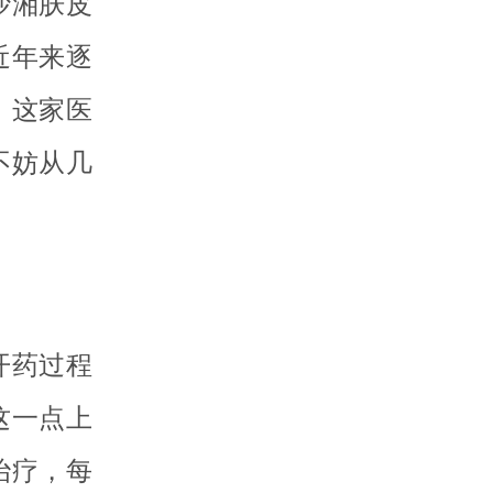
沙湘肤皮
近年来逐
。这家医
不妨从几
开药过程
这一点上
治疗，每