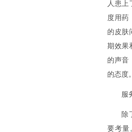
人患上
度用药
的皮肤
期效果
的声音
的态度
服
除
要考量