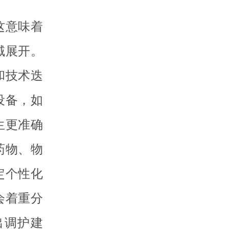
这意味着
域展开。
和技术迭
设备，如
生更准确
药物、物
定个性化
会着重分
出调护建