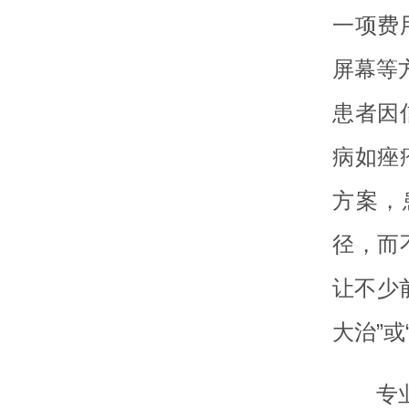
一项费
屏幕等
患者因
病如痤
方案，
径，而
让不少
大治”或
专