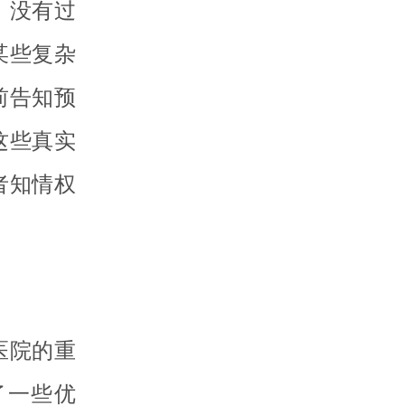
，没有过
某些复杂
前告知预
这些真实
者知情权
医院的重
了一些优