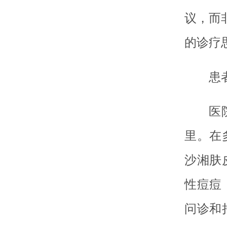
议，而
的诊疗
患
医
里。在
沙湘肤
性痘痘
问诊和