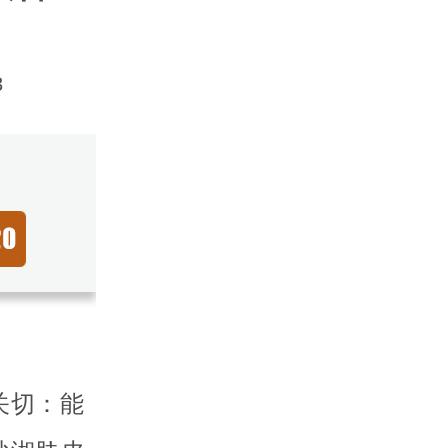
3
关切：能