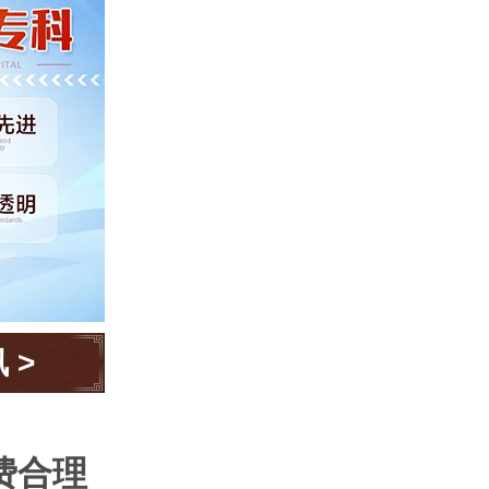
讯
>
费合理