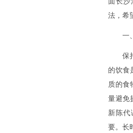
面长沙
法，希
一
保
的饮食
质的食
量避免
新陈代
要。长