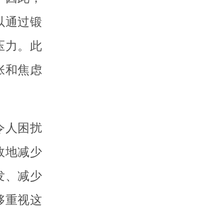
以通过锻
压力。此
张和焦虑
令人困扰
效地减少
发、减少
够重视这