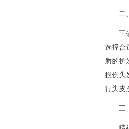
二
正
选择合
质的护
损伤头
行头皮
三
精