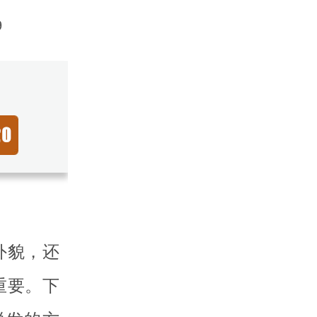
9
外貌，还
重要。下