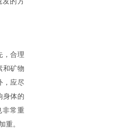
脱发的方
先，合理
素和矿物
外，应尽
响身体的
也非常重
加重。