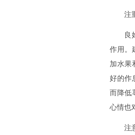
注
良
作用。
加水果
好的作
而降低
心情也
注