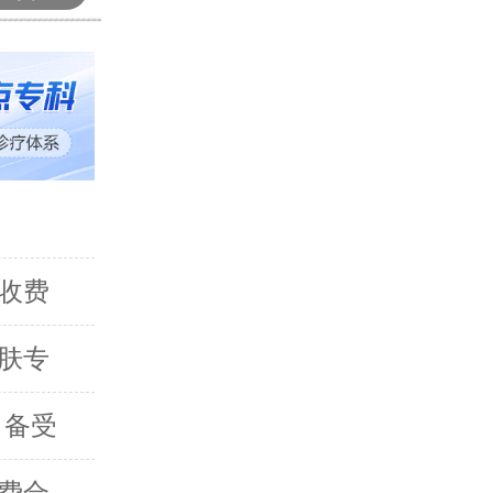
！
收费
肤专
 备受
费合