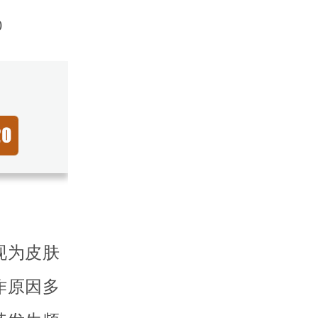
0
现为皮肤
作原因多