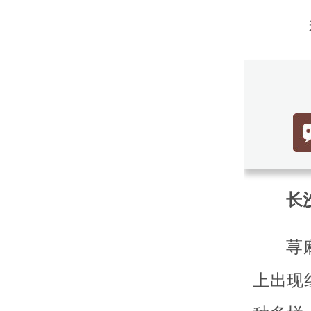
长沙
荨
上出现