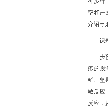
种多样
率和严
介绍荨
识
步
疹的发
鲜、坚
敏反应
反应，