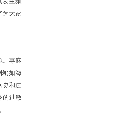
其发生频
将为大家
源。荨麻
物(如海
病史和过
身的过敏
。