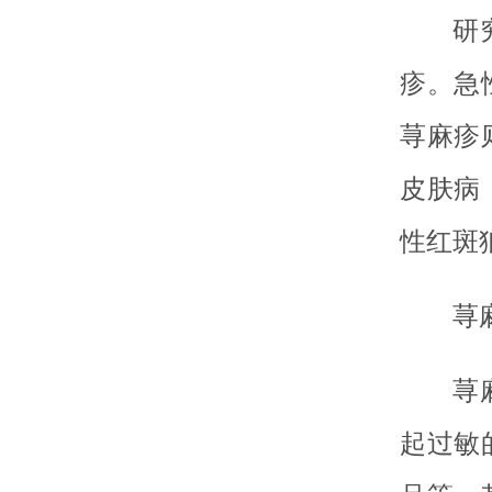
研
疹。急
荨麻疹
皮肤病
性红斑
荨
荨
起过敏