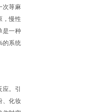
一次荨麻
原，慢性
单是一种
%的系统
反应。引
粉、化妆