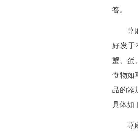
答。
荨
好发于
蟹、蛋
食物如
品的添
具体如
荨