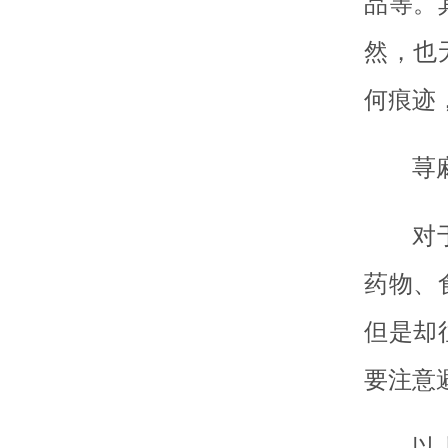
品等。
然，也
何痕迹
荨
对
药物、
但是却
要注意
以