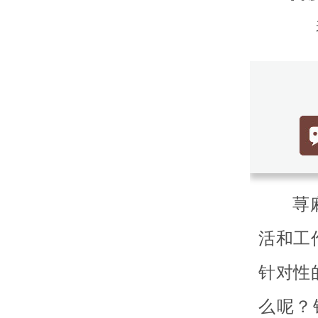
荨
活和工
针对性
么呢？