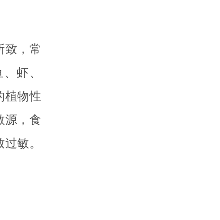
所致，常
鱼、虾、
的植物性
敏源，食
致过敏。