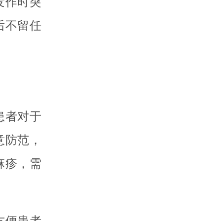
发作时突
后不留任
患者对于
意防范，
麻疹，需
方便患者