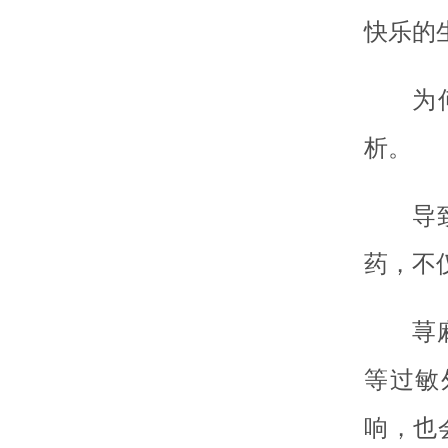
快乐的
为
析。
导
药，不
荨
等过敏
响，也