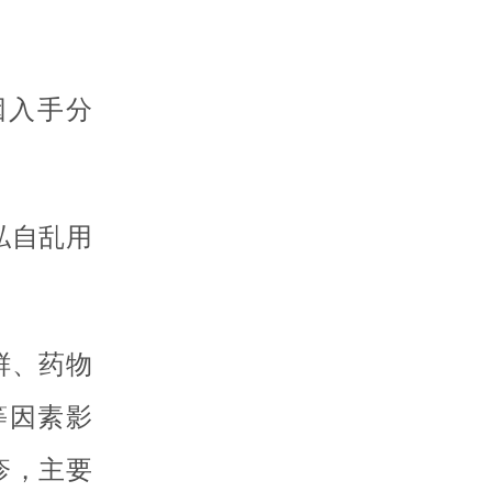
因入手分
私自乱用
鲜、药物
等因素影
疹，主要