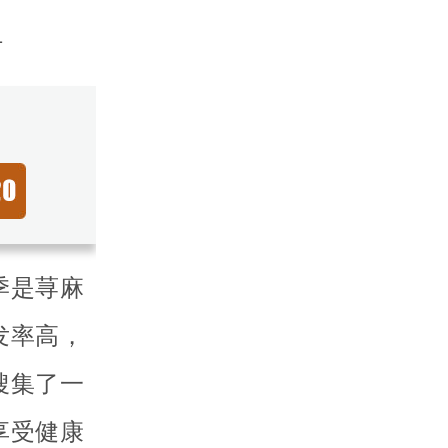
1
季是荨麻
发率高，
搜集了一
享受健康