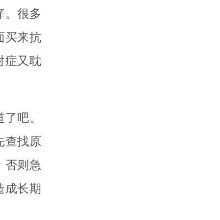
痒。很多
面买来抗
对症又耽
道了吧。
先查找原
。否则急
造成长期