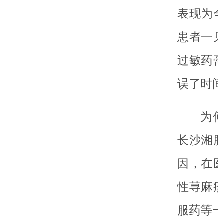
表现为
患者一
过敏药
误了时
为
长沙湘
因，在
性荨麻
服药等