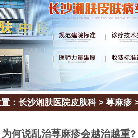
位置：
长沙湘肤医院皮肤科
>
荨麻疹
为何说乱治荨麻疹会越治越重?