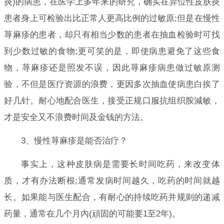
炎)的病患，在医学上多年来的研究，确实在异位性皮肤炎
患者身上可检验出比正常人更高比例的过敏原;但是在慢性
荨麻疹的患者，却只有相当少数的患者在抽血检验时可找
到少数过敏的食物;更可笑的是，即使病患避免了这些食
物，荨麻疹还是照发不误，因此荨麻疹病患做过敏原测
验，不但是医疗资源的浪费，更因多次抽血使病患白挨了
好几针。耐心地配合医生，接受正规口服抗组织胺減敏，
才是安全又不浪费时间及金钱的方法。
3、慢性荨麻疹是能否治疗？
事实上，这种皮肤病是需要长时间吃药，来改变体
质，才有办法断根;通常发病时间越久，吃药的时间就越
长。如果能与医生配合，有耐心的持续吃药并规则的递减
药量，通常在几个月內(頑固的可能要1至2年)。