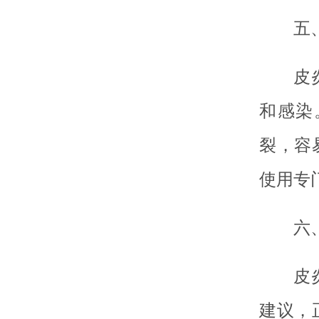
五
皮
和感染
裂，容
使用专
六
皮
建议，