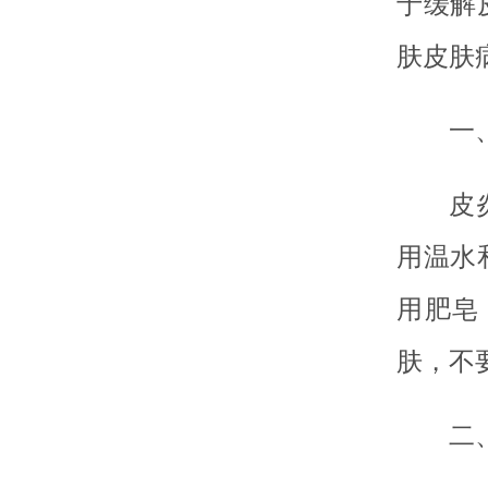
于缓解
肤皮肤
一
皮
用温水
用肥皂
肤，不
二