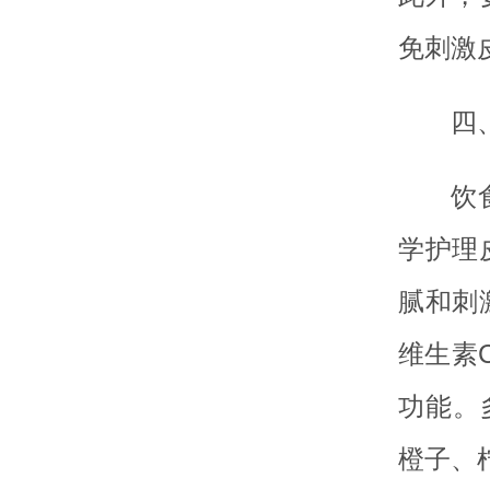
免刺激
四
饮
学护理
腻和刺
维生素
功能。
橙子、