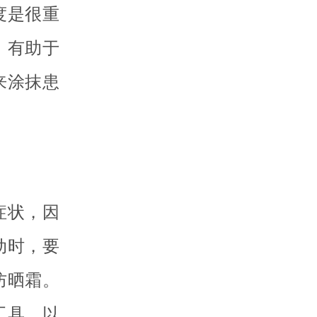
度是很重
，有助于
来涂抹患
症状，因
动时，要
防晒霜。
工具，以