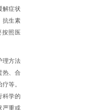
缓解症状
、抗生素
要按照医
护理方法
过热、合
治疗等。
行科学的
状严重或