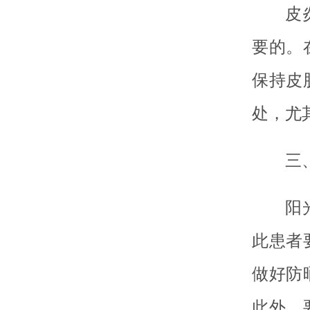
皮
要的。
保持皮
处，尤
三
阳
此患者
做好防
此外，