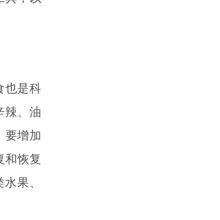
食也是科
辛辣、油
，要增加
复和恢复
类水果、