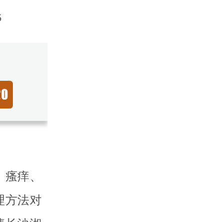
5
、瘙痒、
理方法对