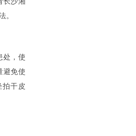
请长沙湘
法。
患处，使
量避免使
轻拍干皮