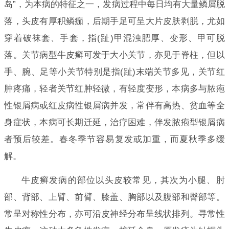
岛”，为本病的特征之一，发病过程中每日均有大量鳞屑脱
落，头皮有厚积鳞痂，后期手足可呈大片皮肤剥脱，尤如
穿着破袜套、手套，指(趾)甲混浊肥厚、变形、甲可脱
落。关节病型牛皮癣可发于大小关节，亦见于脊柱，但以
手、腕、足等小关节特别是指(趾)末端关节多见，关节红
肿疼痛，轻者关节红肿轻微，有轻度变形，本病多与脓疱
性银屑病或红皮病性银屑病并发，常伴有高热、贫血等全
身症状，本病可长期迁延，治疗困难，伴发脓疱型银屑病
者预后较差。春冬季节容易复发或加重，而夏秋季多缓
解。
牛皮癣发病的部位以头皮较常见，其次为小腿、肘
部、背部、上臂、前臂、膝盖、胸部以及腹部和臀部等。
常呈对称性分布，亦可沿皮神经分布呈线状排列。寻常性