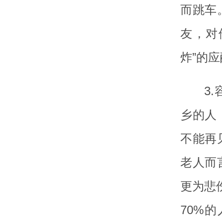
而跳车
友，对
炸”的
3
乡的人
不能再
老人而
更为悲
70%