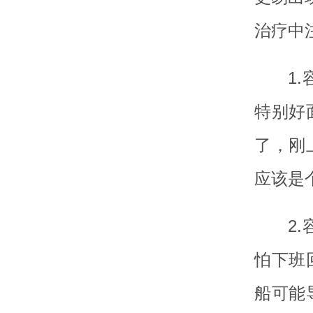
治疗中
1
特别好
了，刚
应该是
2
怕下班
船可能