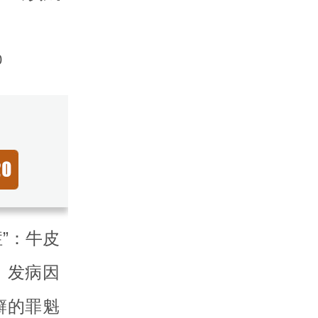
0
”：牛皮
，发病因
癣的罪魁