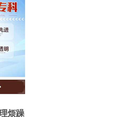
>
心理烦躁