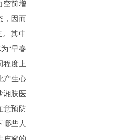
力空前增
态，因而
主。其中
为“早春
同程度上
此产生心
沙湘肤医
注意预防
下哪些人
牛皮癣的