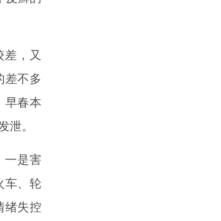
较差，又
的差不多
，早春本
发泄。
：一是害
火车、轮
情绪失控