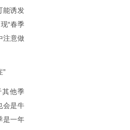
可能诱发
现“春季
中注意做
”
于其他季
也会是牛
季是一年