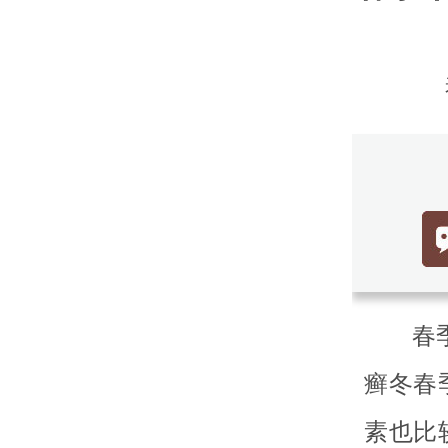
春
癣冬春
素也比