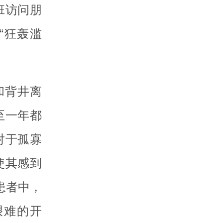
班访问朋
“狂轰滥
和背井离
至一年都
对于孤寡
使其感到
患者中，
艰难的开