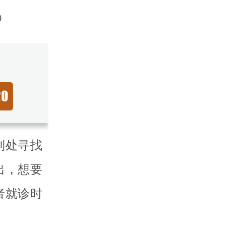
0
到处寻找
出，想要
者就诊时