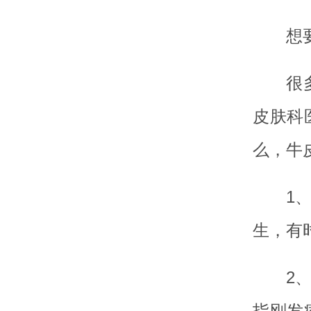
想
很
皮肤科
么，牛
1
生，有
2
指刚发