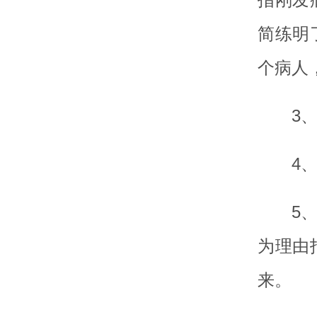
简练明
个病人
3
4
5
为理由
来。