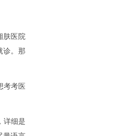
湘肤医院
就诊。那
想考考医
，详细是
尽量语言