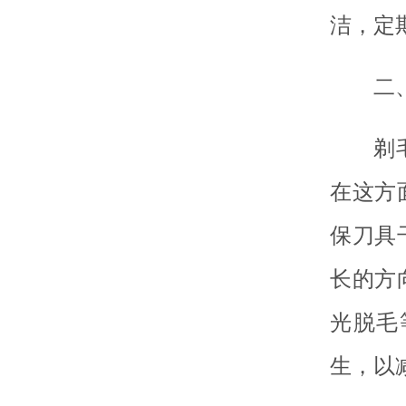
洁，定
二
剃
在这方
保刀具
长的方
光脱毛
生，以