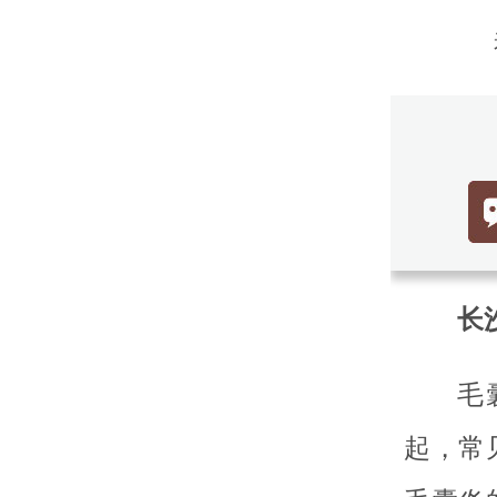
长沙
毛
起，常