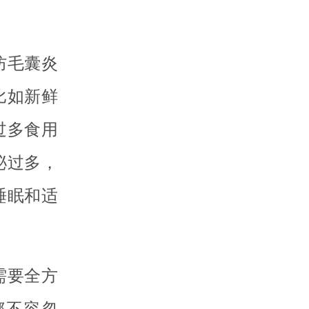
防毛囊炎
比如新鲜
过多食用
泌过多，
睡眠和适
需要全方
都不容忽