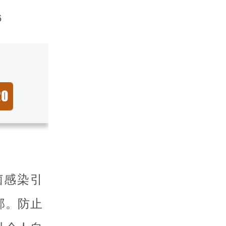
6
菌感染引
部。防止