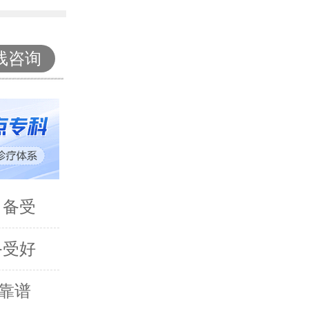
线咨询
 备受
备受好
靠谱