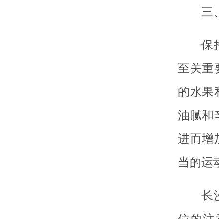
三
保
至关重
的水果
油腻和
进而增
当的运
长
位的注