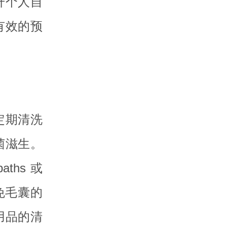
升个人自
有效的预
定期清洗
菌滋生。
hs 或
免毛囊的
用品的清