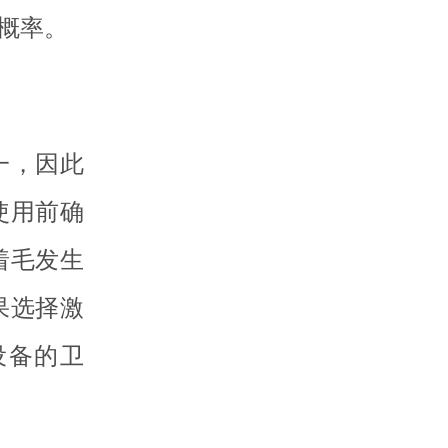
概率。
一，因此
使用前确
着毛发生
果选择激
设备的卫