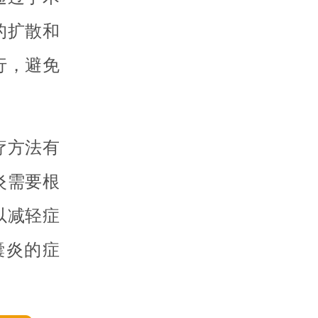
的扩散和
行，避免
疗方法有
炎需要根
以减轻症
囊炎的症