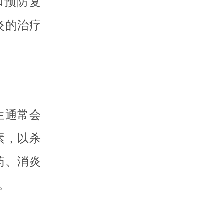
和预防复
炎的治疗
生通常会
素，以杀
药、消炎
。