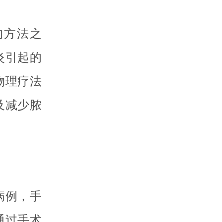
的方法之
炎引起的
物理疗法
及减少脓
病例，手
通过手术