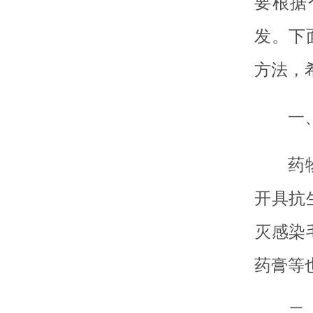
要根据
发。下
方法，
一
药
开具抗
灭感染
药膏等
二