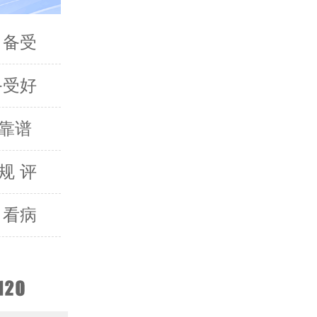
 备受
备受好
靠谱
规 评
 看病