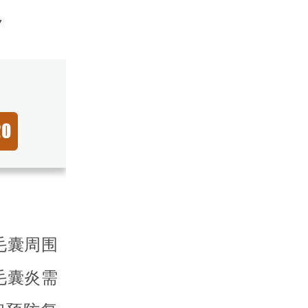
7
毛囊周围
毛囊炎需